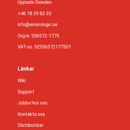
Uppsala Sweden
+46 18 39 82 30
info@envirologic.se
Org.nr. 556572-1775
VAT-no. SE55657217750
1
Länkar
Wiki
Support
Jobba hos oss
Kontakta oss
Distributörer