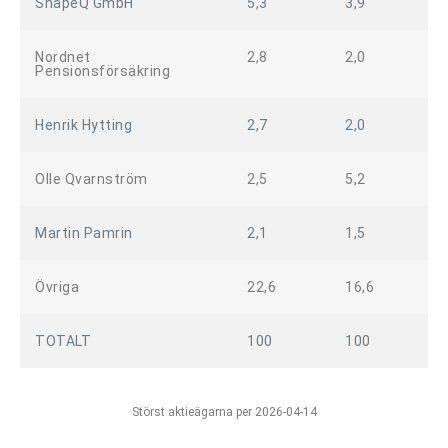
ShapeQ GmbH
5,3
3,9
Nordnet
2,8
2,0
Pensionsförsäkring
Henrik Hytting
2,7
2,0
Olle Qvarnström
2,5
5,2
Martin Pamrin
2,1
1,5
Övriga
22,6
16,6
TOTALT
100
100
Störst aktieägarna per 2026-04-14