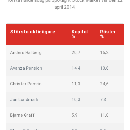
första handelsdag på Spotlight Stock Market var den 22
april 2014.
Största aktieägare
Kapital
Röster
%
%
Anders Hallberg
20,7
15,2
Avanza Pension
14,4
10,6
Christer Pamrin
11,0
24,6
Jan Lundmark
10,0
7,3
Bjarne Graff
5,9
11,0